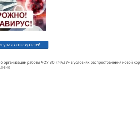
рнуться к списку статей
б организации работы ЧОУ ВО «МАЭУ» в условиях распространения новой ко
.04Мб