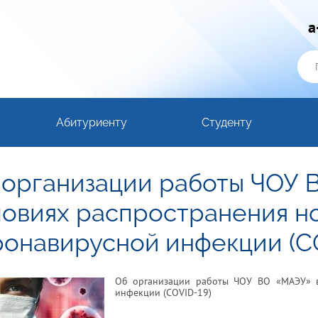
a
Абитуриенту
Студенту
 организации работы ЧОУ 
ловиях распространения н
ронавирусной инфекции (C
Об организации работы ЧОУ ВО «МАЭУ» в
инфекции (COVID-19)