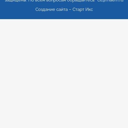
защищены. По всем вопросам обращайтесь: cit@maem.ru
Создание сайта – Старт Икс