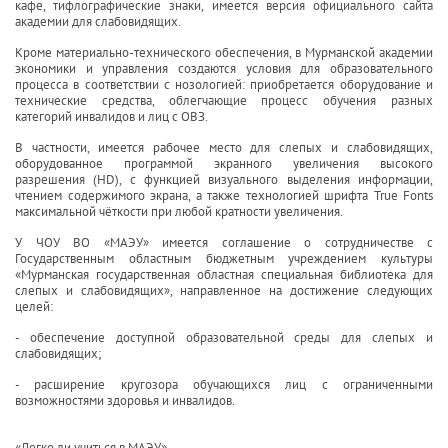
кафе, тифлографические знаки, имеется версия официального сайта
академии для слабовидящих.
Кроме материально-технического обеспечения, в Мурманской академии
экономики и управления создаются условия для образовательного
процесса в соответствии с нозологией: приобретается оборудование и
технические средства, облегчающие процесс обучения разных
категорий инвалидов и лиц с ОВЗ.
В частности, имеется рабочее место для слепых и слабовидящих,
оборудованное программой экранного увеличения высокого
разрешения (HD), с функцией визуального выделения информации,
чтением содержимого экрана, а также технологией шрифта True Fonts
максимальной чёткости при любой кратности увеличения.
У ЧОУ ВО «МАЭУ» имеется соглашение о сотрудничестве с
Государственным областным бюджетным учреждением культуры
«Мурманская государственная областная специальная библиотека для
слепых и слабовидящих», направленное на достижение следующих
целей:
- обеспечение доступной образовательной среды для слепых и
слабовидящих;
- расширение кругозора обучающихся лиц с ограниченными
возможностями здоровья и инвалидов.
«Легко ли учиться в МАЭУ»