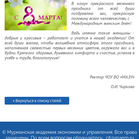
В канун прекрасного весеннего
праздника от всей души
поздравляю вас, прекрасную
половину всего человечества, с
Международным женским днём!
В
едь именно такие женщины -
добрые и красивые – работают и учатся в нашей академии!
От
всей души желаю, чтобы волшебная атмосфера этого праздника,
наполненная свежестью первых весенних цветов, окружала вас и в
будни. Крепкого здоровья, душевного комфорта и счастья, успехов в
учебе и труде, благополучия!
Ректор ЧОУ ВО «МАЭУ»
АЯ
О.И. Чиркова
« Вернуться к списку статей
© Мурманская академия экономики и управления. Все права
защищены. По всем вопросам обращайтесь: cit@maem.ru