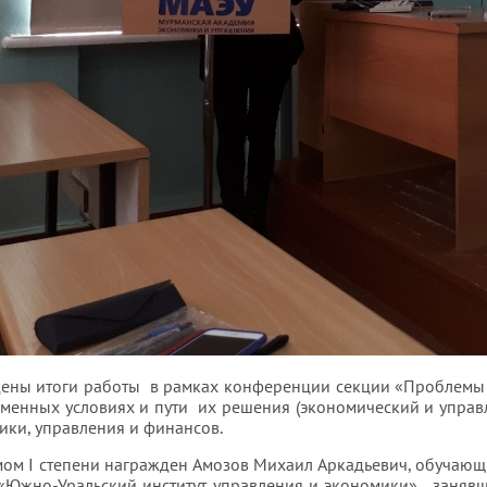
ены итоги работы в рамках конференции секции «Проблемы
еменных условиях и пути их решения (экономический и управ
ики, управления и финансов.
ом I степени награжден Амозов Михаил Аркадьевич, обучающ
«Южно-Уральский институт управления и экономики», занявши