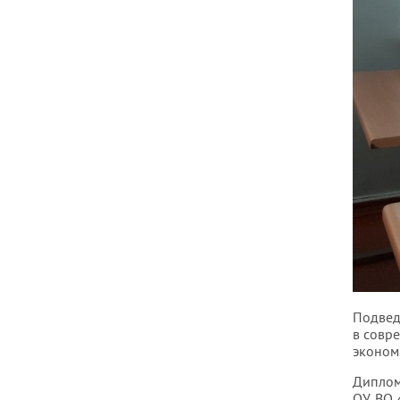
Подвед
в совр
эконом
Диплом
ОУ ВО 