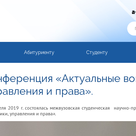
a
Абитуриенту
Студенту
нференция «Актуальные во
равления и права».
еля 2019 г. состоялась межвузовская студенческая научно-
ики, управления и права
».