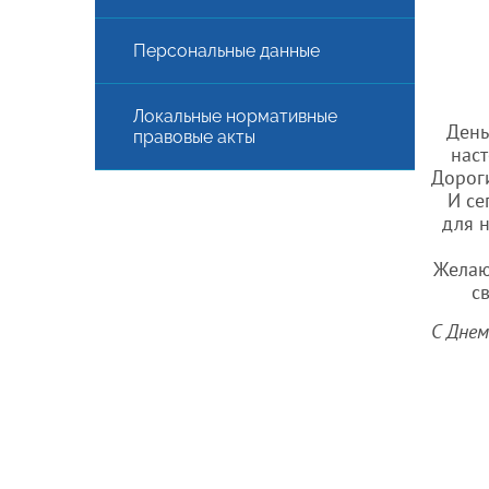
Персональные данные
Локальные нормативные
День
правовые акты
наст
Дорог
И се
для н
Желаю
с
С Днем