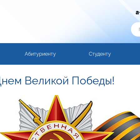
a
Абитуриенту
Студенту
Днем Великой Победы!