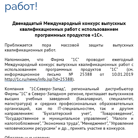
работ!
Двенадцатый Международный конкурс выпускных
квалификационных работ с использованием
программных продуктов «1С».
Приближается пора массовой защиты выпускных
квалификационных работ.
Напоминаем, что Фирма "1С" проводит ежегодный
Международный конкурс выпускных квалификационных работ с
использованием программных продуктов "1С" (см.
информационное письмо №25388 от 10.01.2019
http://1c.ru/news/info.jsp?id=25388
).
АЯ
Компания "1С:Северо-Запад", региональный дистрибьютор
Фирмы "1С" в Северо-Западном регионе, приглашает выпускников
высших учебных заведений (бакалавриат, специалитет,
магистратура) и средних профессиональных образовательных
организаций, как по IT-специальностям, так и другим
направлениям: "Бухгалтерский учет", "Товароведение",
"Государственное и муниципальное управление", "Налоги и
налогообложение", "Экономика труда", "Менеджмент", "Управление
человеческими ресурсами" и др. , принять участие в конкурсе.
Обязательные условия: